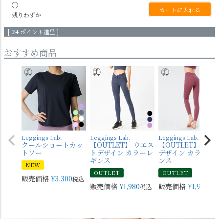
〇
カートに入れる
残りわずか
[
24
ポイント進呈 ]
おすすめ商品
Leggings Lab.
Leggings Lab.
Leggings Lab.
クールショートカッ
【OUTLET】 ウエス
【OUTLET】 バッ
トソー
トデザイン カラーレ
デザイン カラーレ
ギンス
ンス
NEW
OUTLET
OUTLET
販売価格
¥
3,300
税込
販売価格
¥
1,980
販売価格
¥
1,980
税込
税